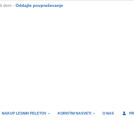
aš dom -
Oddajte povpraševanje
NAKUP LESNIH PELETOV
KORISTNI NASVETI
O NAS
PR