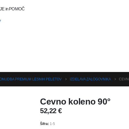
JE in POMOČ
7
ONUDBA PREMIUM LESNIH PELETOV
IZDELAVA ZALOGOVNIKA
CEVN
Cevno koleno 90°
52,22
€
Šifra:
1-5