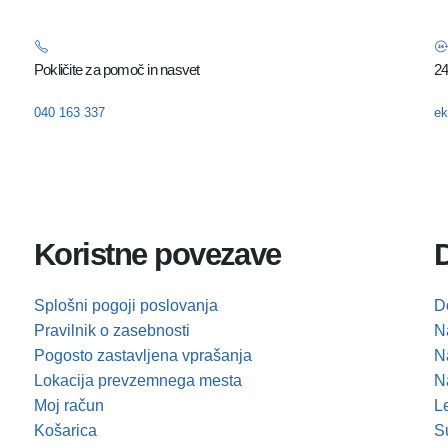
Pokličite za pomoč in nasvet
24
040 163 337
ek
Koristne povezave
D
Splošni pogoji poslovanja
Do
Pravilnik o zasebnosti
N
Pogosto zastavljena vprašanja
N
Lokacija prevzemnega mesta
N
Moj račun
Le
Košarica
S