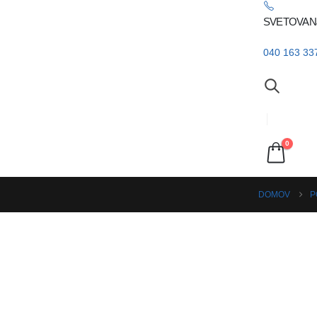
SVETOVAN
040 163 33
0
DOMOV
P