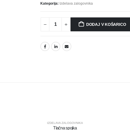
Kategorija:
Izdelava zalogovnika
DODAJ V KOŠARICO
IZDELAVA ZALOGOVNIKA
Tlačna spojka