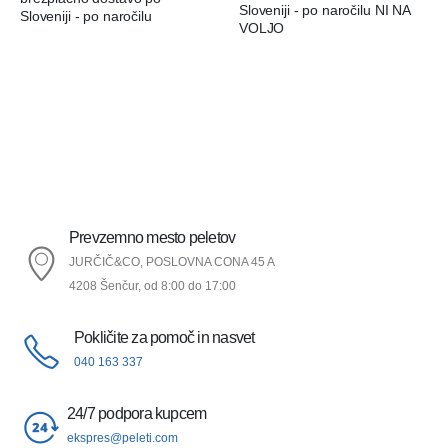
Sloveniji - po naročilu NI NA
Sloveniji - po naročilu
VOLJO
Prevzemno mesto peletov
JURČIČ&CO, POSLOVNA CONA 45 A
4208 Šenčur, od 8:00 do 17:00
Pokličite za pomoč in nasvet
040 163 337
24/7 podpora kupcem
ekspres@peleti.com