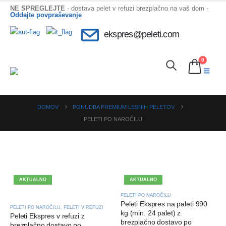
NE SPREGLEJTE
- dostava pelet v refuzi brezplačno na vaš dom -
Oddajte povpraševanje
ekspres@peleti.com
0
DOMOV
PONUDBA PREMIUM LESNIH PELETOV
PELETI PO NAROČILU
AKTUALNO
AKTUALNO
PELETI PO NAROČILU
Peleti Ekspres na paleti 990
PELETI PO NAROČILU
,
PELETI V REFUZI
kg (min. 24 palet) z
Peleti Ekspres v refuzi z
brezplačno dostavo po
brezplačno dostavo po